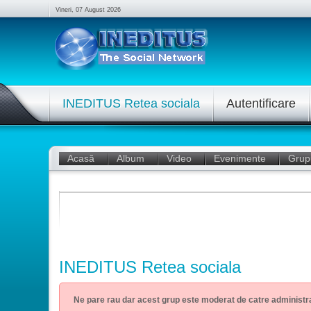
Vineri, 07 August 2026
INEDITUS Retea sociala
Autentificare
Acasă
Album
Video
Evenimente
Grup
INEDITUS Retea sociala
Ne pare rau dar acest grup este moderat de catre administra