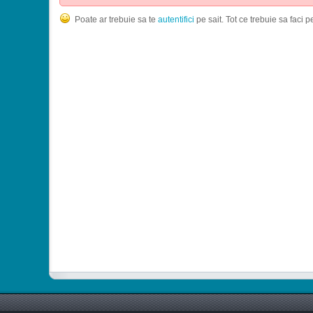
Poate ar trebuie sa te
autentifici
pe sait. Tot ce trebuie sa faci p