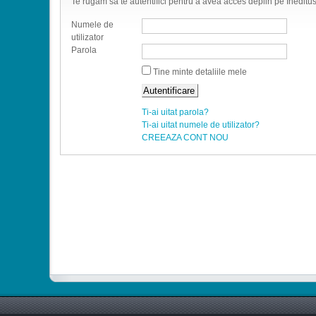
Te rugam sa te autentifici pentru a avea acces deplin pe Ineditus
Numele de
utilizator
Parola
Tine minte detaliile mele
Ti-ai uitat parola?
Ti-ai uitat numele de utilizator?
CREEAZA CONT NOU