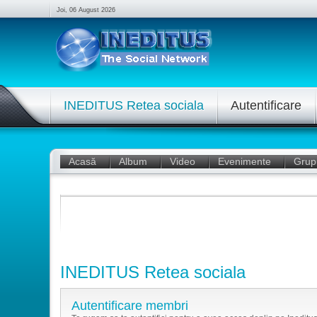
Joi, 06 August 2026
INEDITUS Retea sociala
Autentificare
Acasă
Album
Video
Evenimente
Grup
INEDITUS Retea sociala
Autentificare membri