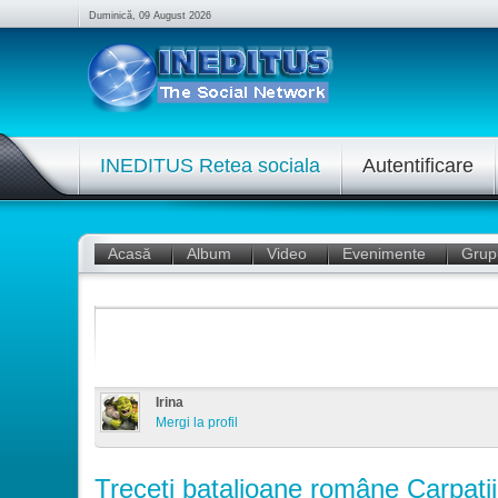
Duminică, 09 August 2026
INEDITUS Retea sociala
Autentificare
Acasă
Album
Video
Evenimente
Grup
Irina
Mergi la profil
Treceţi batalioane române Carpaţi