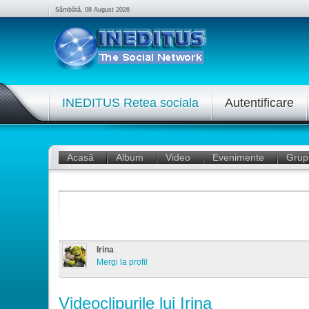
Sâmbătă, 08 August 2026
INEDITUS Retea sociala
Autentificare
Acasă
Album
Video
Evenimente
Grup
Irina
Mergi la profil
Videoclipurile lui Irina