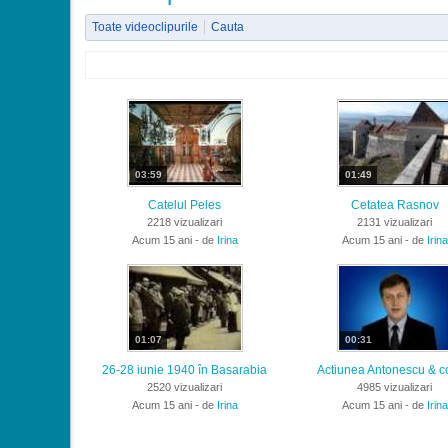
Toate videoclipurile
Cauta
03:59
01:49
Catelul Peles
Cetatea Rasnov
2218 vizualizari
2131 vizualizari
Acum 15 ani - de
Irina
Acum 15 ani - de
Irina
01:07
00:31
26-28 iunie 1940 în Basarabia
Actiunea Antonescu & 
2520 vizualizari
4985 vizualizari
Acum 15 ani - de
Irina
Acum 15 ani - de
Irina