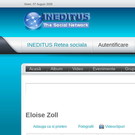
Vineri, 07 August 2026
INEDITUS Retea sociala
Autentificare
Acasă
Album
Video
Evenimente
Grup
Eloise Zoll
Adauga ca si prieten
Fotografii
Videoclipuri