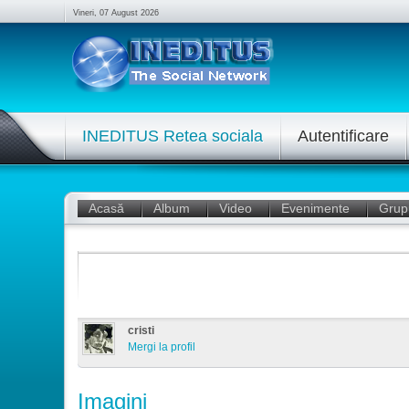
Vineri, 07 August 2026
INEDITUS Retea sociala
Autentificare
Acasă
Album
Video
Evenimente
Grup
cristi
Mergi la profil
Imagini