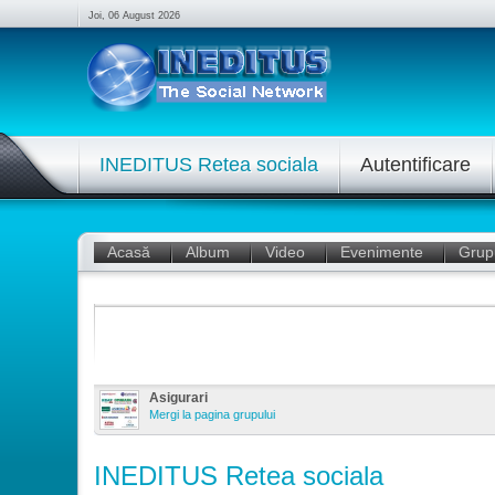
Joi, 06 August 2026
INEDITUS Retea sociala
Autentificare
Acasă
Album
Video
Evenimente
Grup
Asigurari
Mergi la pagina grupului
INEDITUS Retea sociala