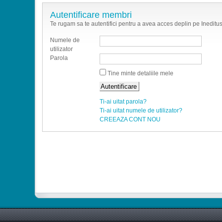
Autentificare membri
Te rugam sa te autentifici pentru a avea acces deplin pe Ineditus
Numele de
utilizator
Parola
Tine minte detaliile mele
Ti-ai uitat parola?
Ti-ai uitat numele de utilizator?
CREEAZA CONT NOU