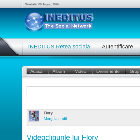
Sâmbătă, 08 August 2026
INEDITUS Retea sociala
Autentificare
Acasă
Album
Video
Evenimente
Grup
Flory
Mergi la profil
Videoclipurile lui Flory