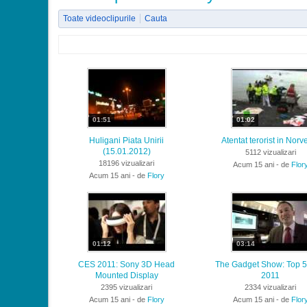
Toate videoclipurile
Cauta
01:51
01:02
Huligani Piata Unirii
Atentat terorist in Norv
(15.01.2012)
5112 vizualizari
18196 vizualizari
Acum 15 ani - de
Flor
Acum 15 ani - de
Flory
01:12
03:14
CES 2011: Sony 3D Head
The Gadget Show: Top 
Mounted Display
2011
2395 vizualizari
2334 vizualizari
Acum 15 ani - de
Flory
Acum 15 ani - de
Flor