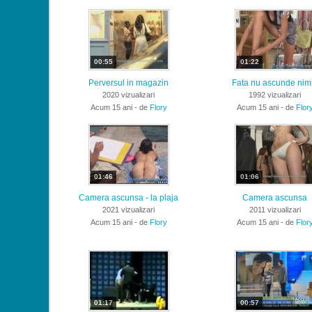
00:55
01:22
Perversul in magazin
Fata nu ascunde nim
2020 vizualizari
1992 vizualizari
Acum 15 ani - de
Flory
Acum 15 ani - de
Flor
01:46
01:06
Camera ascunsa - la plaja
Camera ascunsa
2021 vizualizari
2011 vizualizari
Acum 15 ani - de
Flory
Acum 15 ani - de
Flor
01:17
00:57