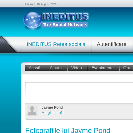
Duminică, 09 August 2026
INEDITUS Retea sociala
Autentificare
Acasă
Album
Video
Evenimente
Grup
Jayme Pond
Mergi la profil
Fotografiile lui Jayme Pond