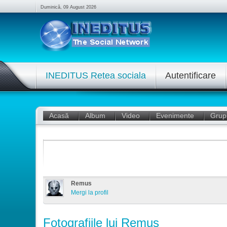
Duminică, 09 August 2026
INEDITUS Retea sociala
Autentificare
Acasă
Album
Video
Evenimente
Grup
Remus
Mergi la profil
Fotografiile lui Remus