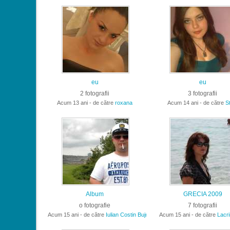
eu
eu
2 fotografii
3 fotografii
Acum 13 ani - de către
roxana
Acum 14 ani - de către
St
Album
GRECIA 2009
o fotografie
7 fotografii
Acum 15 ani - de către
Iulian Costin Bujniga
Acum 15 ani - de către
Lacr