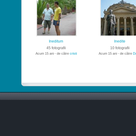
Ineditum
Inedite
45 fotografii
10 fotografii
Acum 15 ani - de către
cristi
Acum 15 ani - de către
D