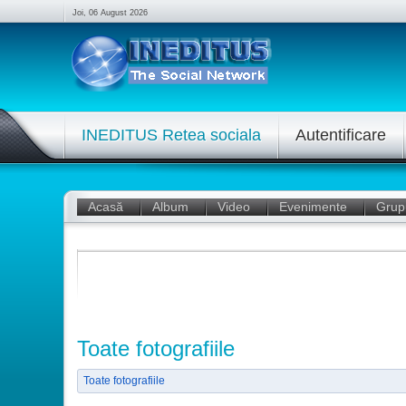
Joi, 06 August 2026
INEDITUS Retea sociala
Autentificare
Acasă
Album
Video
Evenimente
Grup
Toate fotografiile
Toate fotografiile